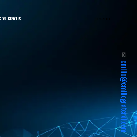
menu
SOS GRATIS
✉
emilio@emiliograterol.com