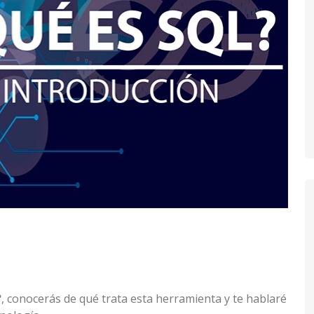
?
, conocerás de qué trata esta herramienta y te hablaré