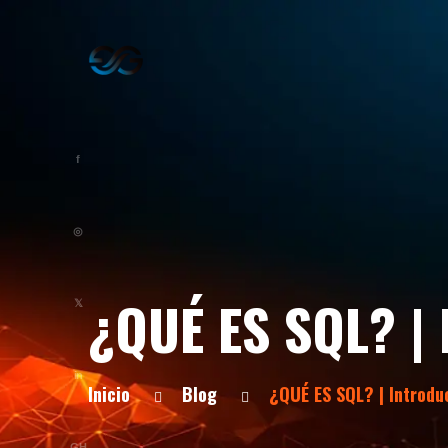
f
◎
¿QUÉ ES SQL? | 
𝕏
in
Inicio
Blog
¿QUÉ ES SQL? | Introdu
GH