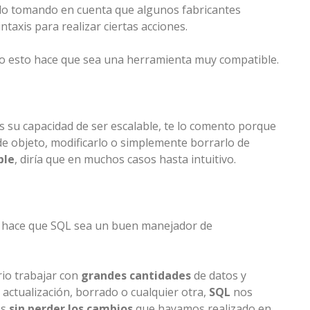
olo tomando en cuenta que algunos fabricantes
axis para realizar ciertas acciones.
o esto hace que sea una herramienta muy compatible.
s su capacidad de ser escalable, te lo comento porque
de objeto, modificarlo o simplemente borrarlo de
ple
, diría que en muchos casos hasta intuitivo.
 hace que SQL sea un buen manejador de
rio trabajar con
grandes cantidades
de datos y
actualización, borrado o cualquier otra,
SQL
nos
os
sin perder los cambios
que hayamos realizado en