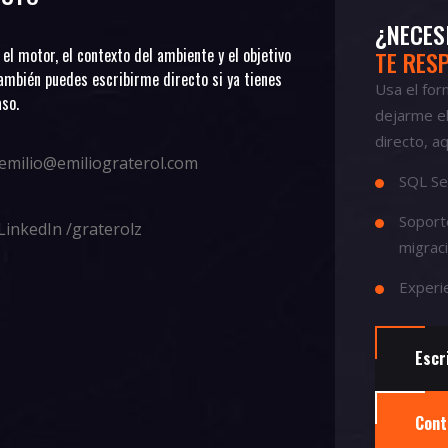
¿NECES
el motor, el contexto del ambiente y el objetivo
TE RES
También puedes escribirme directo si ya tienes
Usa el for
aso.
dejarme el
directo, aq
emilio@emiliograterol.com
SQL Se
Soport
LinkedIn /graterolz
migrac
Experie
Escr
Cont