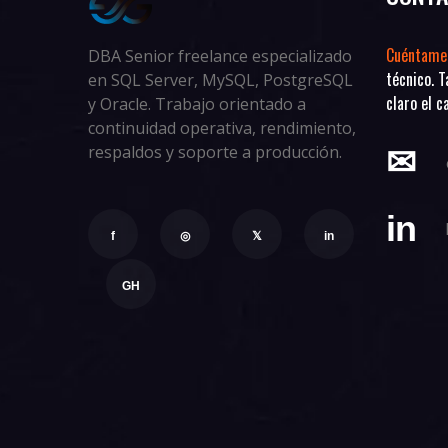
Cuéntame
DBA Senior freelance especializado
técnico. 
en SQL Server, MySQL, PostgreSQL
claro el c
y Oracle. Trabajo orientado a
continuidad operativa, rendimiento,
respaldos y soporte a producción.
✉
in
f
◎
𝕏
in
GH